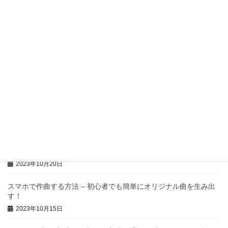
2023年12月13日
スマホでレポートを作成する方法
2023年12月4日
スマホでボイスドラマを作成する方法
2023年11月5日
スマホでイラストを作成する方法：手軽にプロ並みの作品を描こ
う
2023年10月22日
スマホで作詞する方法 – 初心者でもプロのような歌詞を書けるよ
うになるためのガイド
2023年10月20日
スマホで作曲する方法 – 初心者でも簡単にオリジナル曲を生み出
す！
2023年10月15日